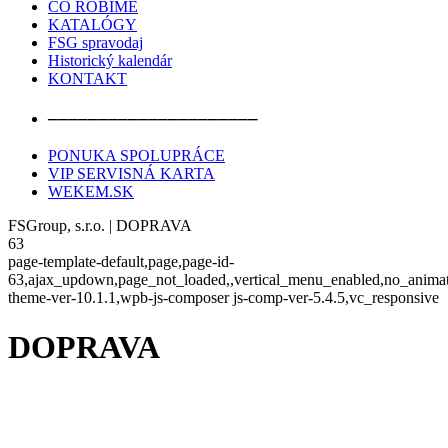
ČO ROBÍME
KATALÓGY
FSG spravodaj
Historický kalendár
KONTAKT
–––––––––––––––––––––
PONUKA SPOLUPRÁCE
VIP SERVISNÁ KARTA
WEKEM.SK
FSGroup, s.r.o. | DOPRAVA
63
page-template-default,page,page-id-
63,ajax_updown,page_not_loaded,,vertical_menu_enabled,no_anima
theme-ver-10.1.1,wpb-js-composer js-comp-ver-5.4.5,vc_responsive
DOPRAVA