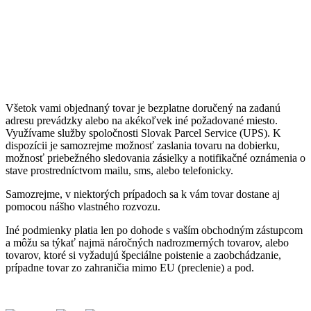
Všetok vami objednaný tovar je bezplatne doručený na zadanú
adresu prevádzky alebo na akékoľvek iné požadované miesto.
Využívame služby spoločnosti Slovak Parcel Service (UPS). K
dispozícii je samozrejme možnosť zaslania tovaru na dobierku,
možnosť priebežného sledovania zásielky a notifikačné oznámenia o
stave prostredníctvom mailu, sms, alebo telefonicky.
Samozrejme, v niektorých prípadoch sa k vám tovar dostane aj
pomocou nášho vlastného rozvozu.
Iné podmienky platia len po dohode s vaším obchodným zástupcom
a môžu sa týkať najmä náročných nadrozmerných tovarov, alebo
tovarov, ktoré si vyžadujú špeciálne poistenie a zaobchádzanie,
prípadne tovar zo zahraničia mimo EU (preclenie) a pod.